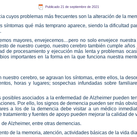
Publicado
21 de septiembre de 2021
cia cuyos problemas más frecuentes son la alteración de la me
síntomas qué más temprano aparece, siendo la dificultad para
.
emos mayores, envejecemos…pero no solo envejece nuestra f
sto de nuestro cuerpo, nuestro cerebro también cumple años j
 de procesamiento y ejecución más lenta y problemas ocasion
bios importantes en la forma en la que funciona nuestra ment
uestro cerebro, se agravan los síntomas, entre ellos, la deso
tos, horas y lugares; sospechas infundadas sobre familiare
 posibles asociados a la enfermedad de Alzheimer pueden tene
ciones. Por ello, los signos de demencia pueden ser más obvios
ares a los de la demencia debe visitar a un médico inmedia
 tratamiento y fuentes de apoyo pueden mejorar la calidad de v
 de Alzheimer, entre otras demencias.
ento de la memoria, atención, actividades básicas de la vida di