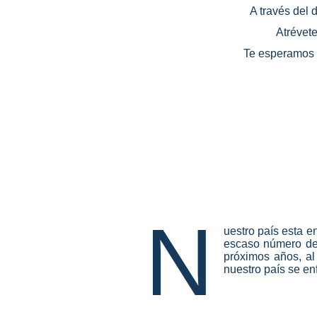
A través del 
Atrévete
Te esperamos e
N
uestro país esta e
escaso número de 
próximos años, al
nuestro país se en