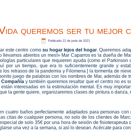
Vida queremos ser tu mejor c
Publicado
21 de junio de 2021
rar este centro como
su hogar lejos del hogar
. Queremos adap
olo llevamos abiertos un mes!» Mar Caparros es la dueña de M
ologías particulares que requieren ayuda (como el Parkinson o
uí por un tiempo, que era lo suficientemente grande y esta
e los retrasos de la pandemia y Filomena [ la tormenta de niev
onito juego de palabras con los nombres de Mar, además de tra
r Compañía
y también queremos resaltar que el centro no es s
están interesadas en la estimulación mental. Es muy importan
 que la gente quiere, organizaremos clases de pintura o danza, 
yen cuatro baños perfectamente adaptados para personas con
n las citas de cualquier persona, no solo de los clientes de M
special de solo 35€ por una hora de sesión de fisioterapeuta o
larse una vez a la semana, si así lo desean. Acércate para con